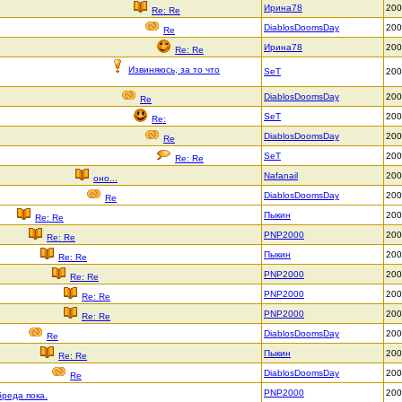
Ирина78
200
Re: Re
DiablosDoomsDay
200
Re
Ирина78
200
Re: Re
Извиняюсь, за то что
SeT
200
DiablosDoomsDay
200
Re
SeT
200
Re:
DiablosDoomsDay
200
Re
SeT
200
Re: Re
Nafanail
200
оно...
DiablosDoomsDay
200
Re
Пыкин
200
Re: Re
PNP2000
200
Re: Re
Пыкин
200
Re: Re
PNP2000
200
Re: Re
PNP2000
200
Re: Re
PNP2000
200
Re: Re
DiablosDoomsDay
200
Re
Пыкин
200
Re: Re
DiablosDoomsDay
200
Re
PNP2000
200
бреда пока.