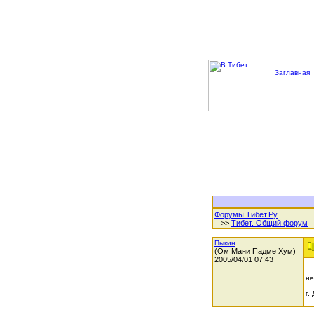
Заглавная
Форумы Тибет.Ру
>>
Тибет. Общий форум
Пыкин
(Ом Мани Падме Хум)
2005/04/01 07:43
не
г.