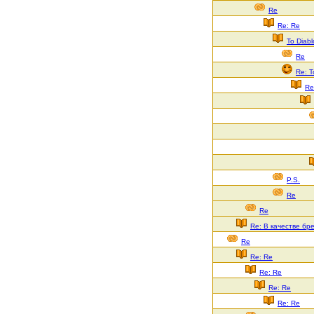
Re
Re: Re
То Diab
Re
Re: 
Re
P.S.
Re
Re
Re: В качестве бре
Re
Re: Re
Re: Re
Re: Re
Re: Re