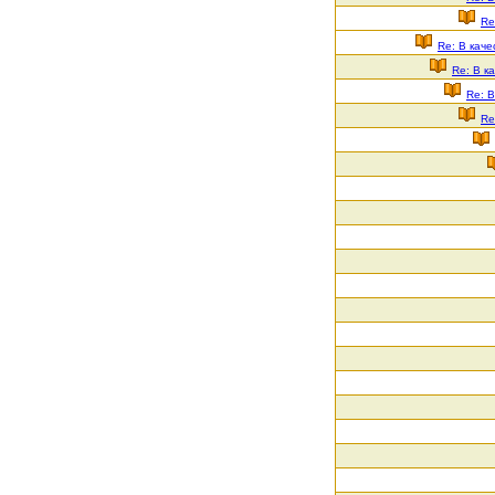
Re
Re: В каче
Re: В к
Re: В
Re