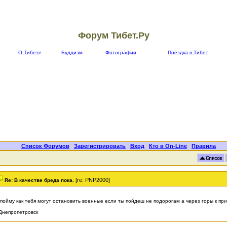
Форум Тибет.Ру
О Тибете
Буддизм
Фотографии
Поездка в Тибет
Список Форумов
|
Зарегистрировать
|
Вход
|
Кто в On-Line
|
Правила
[re: PNP2000]
Re: В качестве бреда пока.
пойму как тебя могут остановить военные если ты пойдеш не подорогам а через горы к пр
 Днепропетровск