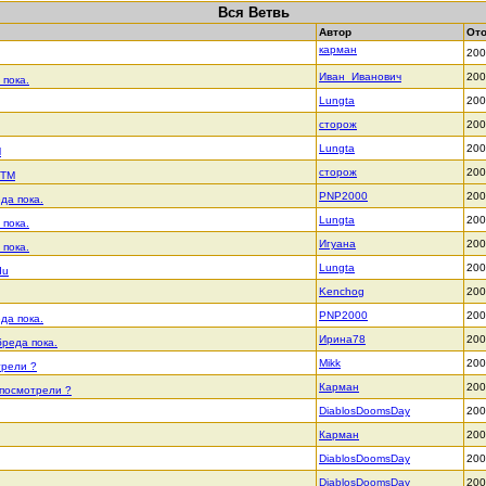
Вся Ветвь
Автор
От
карман
200
Иван_Иванович
200
 пока.
Lungta
200
сторож
200
Lungta
200
M
сторож
200
KTM
PNP2000
200
да пока.
Lungta
200
 пока.
Игуана
200
 пока.
Lungta
200
du
Kenchog
200
PNP2000
200
да пока.
Ирина78
200
бреда пока.
Mikk
200
трели ?
Карман
200
 посмотрели ?
DiablosDoomsDay
200
Карман
200
DiablosDoomsDay
200
DiablosDoomsDay
200