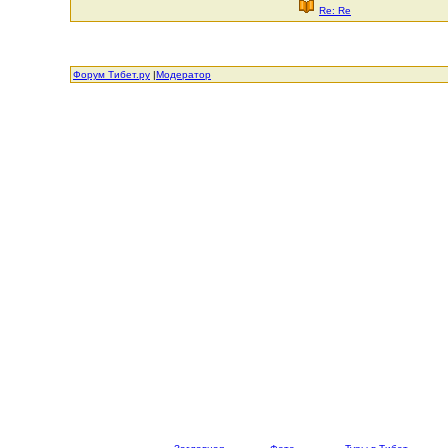
Re: Re
Форум Тибет.ру
|
Модератор