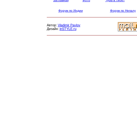
Заглавная
Фото
Туры в Тибет
Форум по Индии
Форум по Непалу
Автор:
Vladimir Pavlov
Дизайн:
inSTYLE.ru