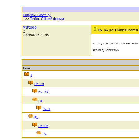
Форумы Тибет.Ру
>>
Тибет. Общий форум
PNP2000
[re: DiablosDooms
Re: Re
()
2006/06/28 21:48
вот ради прикола , ты так лег
Всё под небесами
Тема:
1
Re: 29
Re: 29
Re
Re: 1
Re
Re: Re
Re