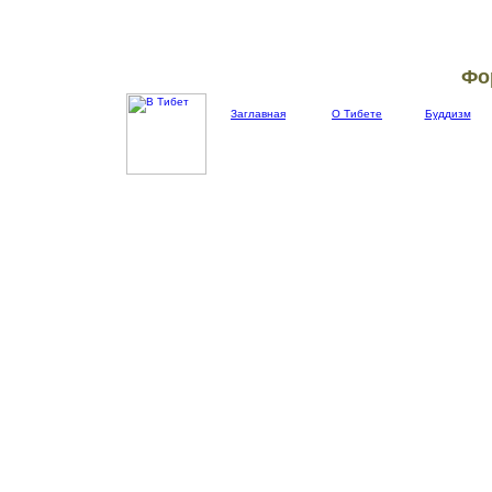
Фо
Заглавная
О Тибете
Буддизм