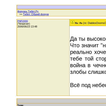
Форумы Тибет.Ру
>>
Тибет. Общий форум
PNP2000
[re: DiablosDooms
Re: Re
(Ченрезиг)
2006/06/23 13:48
Да ты высок
Что значит "н
реально хоч
тебе той сто
война в чечн
злобы слишко
Всё под небе
Тема: