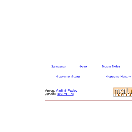
Заглавная
Фото
Туры в Тибет
Форум по Индии
Форум по Непалу
Автор:
Vladimir Pavlov
Дизайн:
inSTYLE.ru