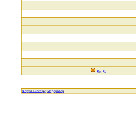
Re: Re
Форум Тибет.ру
|
Модератор