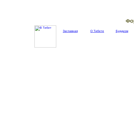
Фо
Заглавная
О Тибете
Буддизм