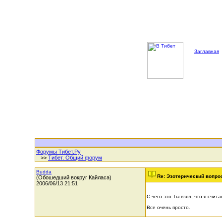
Заглавная
Форумы Тибет.Ру
>>
Тибет. Общий форум
Budda
Re: Эзотерический вопрос
(Обошедший вокруг Кайласа)
2006/06/13 21:51
С чего это Ты взял, что я счи
Все очень просто.