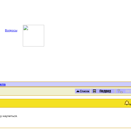
Вопросы
ила
у научиться.