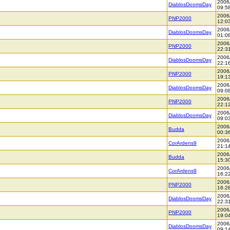
2006
DiablosDoomsDay
09:5
2006
PNP2000
12:0
2006
DiablosDoomsDay
01:0
2006
PNP2000
22:3
2006
DiablosDoomsDay
22:1
2006
PNP2000
19:1
2006
DiablosDoomsDay
09:0
2006
PNP2000
22:1
2006
DiablosDoomsDay
09:0
2006
Budda
00:3
2006
CorArdens9
21:1
2006
Budda
15:3
2006
CorArdens9
16:2
2006
PNP2000
16:2
2006
DiablosDoomsDay
22:3
2006
PNP2000
19:0
2006
DiablosDoomsDay
09:1