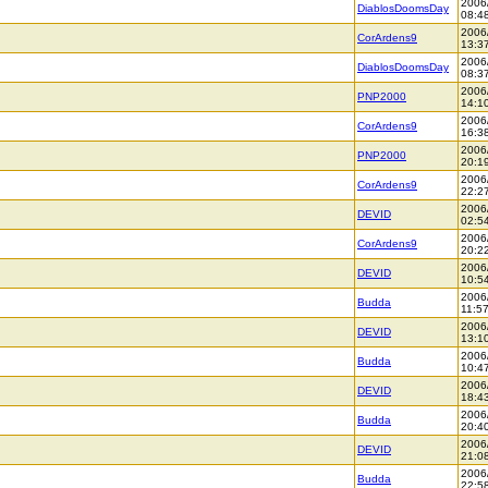
2006
DiablosDoomsDay
08:4
2006
CorArdens9
13:3
2006
DiablosDoomsDay
08:3
2006
PNP2000
14:1
2006
CorArdens9
16:3
2006
PNP2000
20:1
2006
CorArdens9
22:2
2006
DEVID
02:5
2006
CorArdens9
20:2
2006
DEVID
10:5
2006
Budda
11:5
2006
DEVID
13:1
2006
Budda
10:4
2006
DEVID
18:4
2006
Budda
20:4
2006
DEVID
21:0
2006
Budda
22:5