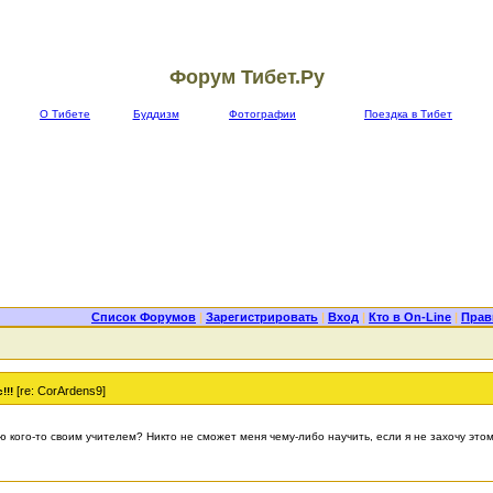
Форум Тибет.Ру
О Тибете
Буддизм
Фотографии
Поездка в Тибет
Список Форумов
|
Зарегистрировать
|
Вход
|
Кто в On-Line
|
Прав
[re: CorArdens9]
!!!
таю кого-то своим учителем? Никто не сможет меня чему-либо научить, если я не захочу этом