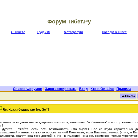
Форум Тибет.Ру
О Тибете
Буддизм
Фотографии
Поездка в Тибет
Список Форумов
|
Зарегистрировать
|
Вход
|
Кто в On-Line
|
Правила
[re: SeT]
Re: Квази-буддистам
 смешали в одном месте здоровых скептиков, чванливых "побывавших" и восторженных ром
т?
 дурите! Езжайте, если есть возможность! Это вырвет Вас из круга характерных д
змышлений и неких натужных просветлений! Понимате, если Ваша-вера-в-мск (или где Вы
альности, значит, она того достойна. Но - внимание! - она же, возможно, только укрепится!