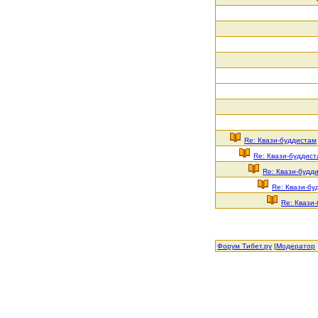
Re: Квази-буддистам
Re: Квази-буддис
Re: Квази-будд
Re: Квази-бу
Re: Квази
Форум Тибет.ру
|
Модератор