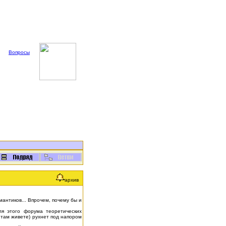
Вопросы
архив
антиков... Впрочем, почему бы и
ля этого форума теоретических
 там живете) рухнет под напором