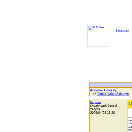
Заглавная
Форумы Тибет.Ру
>>
Тибет. Общий форум
Карман
(Хранящий белый
хадак)
2005/04/08 16:20
Вы
не
Не
ра
ре