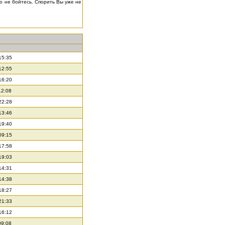
го не бойтесь. Спорить Вы уже не
15:35
12:55
16:20
12:08
22:28
13:46
19:40
09:15
17:58
19:03
14:31
14:38
18:27
21:33
16:12
09:08