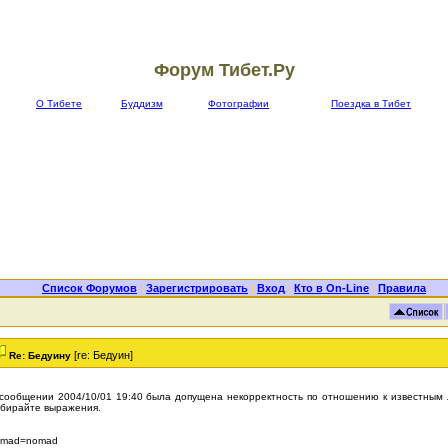
Форум Тибет.Ру
О Тибете
Буддизм
Фотографии
Поездка в Тибет
Список Форумов
|
Зарегистрировать
|
Вход
|
Кто в On-Line
|
Правила
[re: Бедуин]
Re: Бедуину
сообщении 2004/10/01 19:40 была допущена некорректность по отношению к известным
бирайте выражения.
amad=nomad