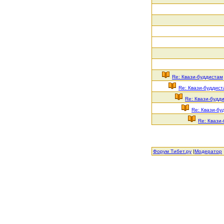
Re: Квази-буддистам
Re: Квази-буддис
Re: Квази-будд
Re: Квази-бу
Re: Квази
Форум Тибет.ру
|
Модератор