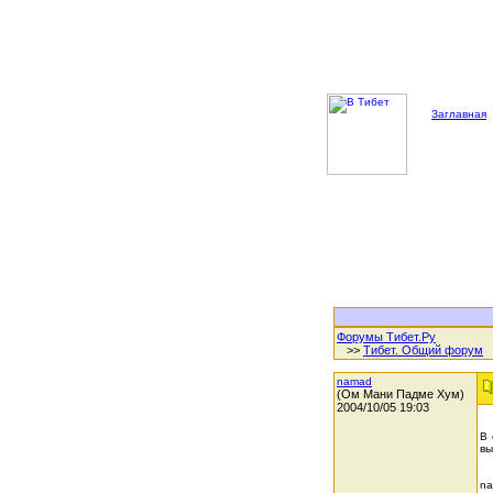
Заглавная
Форумы Тибет.Ру
>>
Тибет. Общий форум
namad
(Ом Мани Падме Хум)
2004/10/05 19:03
В 
вы
n