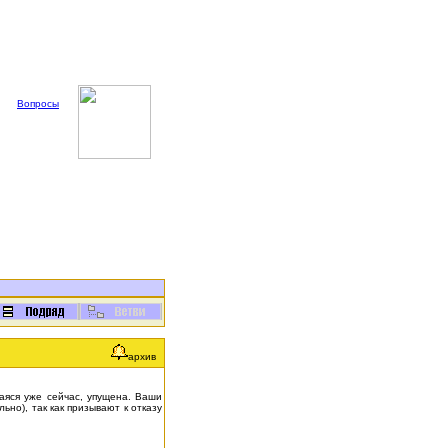
Вопросы
архив
аяся уже сейчас, упущена. Ваши
но), так как призывают к отказу