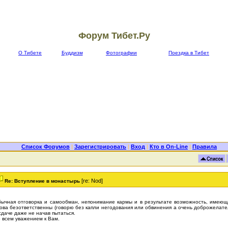
Форум Тибет.Ру
О Тибете
Буддизм
Фотографии
Поездка в Тибет
Список Форумов
|
Зарегистрировать
|
Вход
|
Кто в On-Line
|
Правила
[re: Nod]
Re: Вступление в монастырь
ычная отговорка и самообман, непонимание кармы и в результате возможность, имеющ
ова безответственны (говорю без капли негодования или обвинения а очень доброжелатель
сдаче даже не начав пытаться.
 всем уважением к Вам.