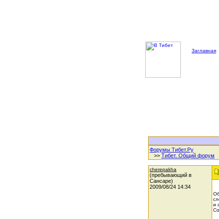
Заглавная
Форумы Тибет.Ру
>>
Тибет. Общий форум
cherepakha
(пребывающий в
Сансаре)
2009/08/24 14:34
Об
сл
и 
Со