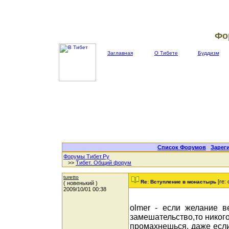
Фо
Заглавная
О Тибете
Буддизм
Список Форумов
|
Зарег
Форумы Тибет.Ру
>>
Тибет. Общий форум
turetto
[re:
Re: Вступление в монастырь
( новенький )
2009/10/01 00:38
olmer - если желание в
замешательство,то никого
промахнешься, даже если