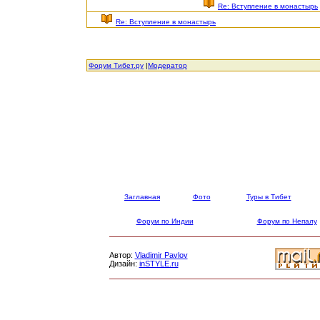
Re: Вступление в монастырь
Re: Вступление в монастырь
Форум Тибет.ру
|
Модератор
Заглавная
Фото
Туры в Тибет
Форум по Индии
Форум по Непалу
Автор:
Vladimir Pavlov
Дизайн:
inSTYLE.ru