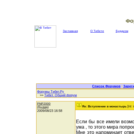
Фо
Заглавная
О Тибете
Буддизм
Список Форумов
|
Зарег
Форумы Тибет.Ру
>>
Тибет. Общий форум
PNP2000
[re:
Re: Вступление в монастырь
(Будда)
2009/08/23 16:58
Если бы все имели возмо
ума , то этого мира попр
Мне это напоминает ответ