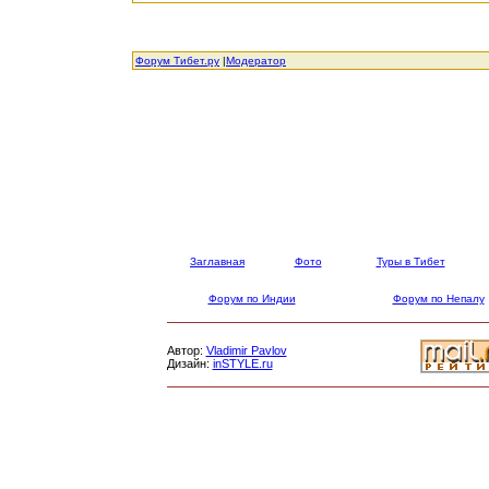
Форум Тибет.ру
|
Модератор
Заглавная
Фото
Туры в Тибет
Форум по Индии
Форум по Непалу
Автор:
Vladimir Pavlov
Дизайн:
inSTYLE.ru