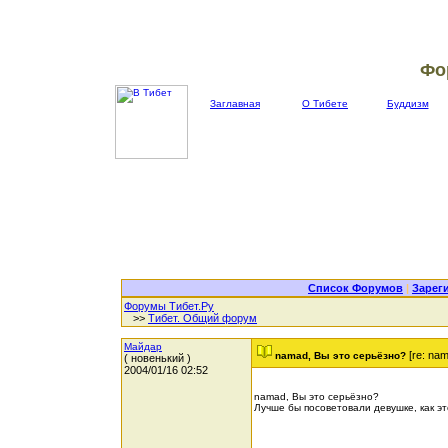
Фо
Заглавная
О Тибете
Буддизм
Список Форумов
|
Зарег
Форумы Тибет.Ру
>>
Тибет. Общий форум
Майдар
[re: na
namad, Вы это серьёзно?
( новенький )
2004/01/16 02:52
namad, Вы это серьёзно?
Лучше бы посоветовали девушке, как эт