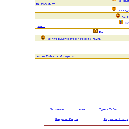
Re: под
тонкому миру
рост дух
Re: р
Re
духа...
Re:
Re: Что вы думаете о Лобсанге Рампа
Форум Тибет.ру
|
Модератор
Заглавная
Фото
Туры в Тибет
Форум по Индии
Форум по Непалу