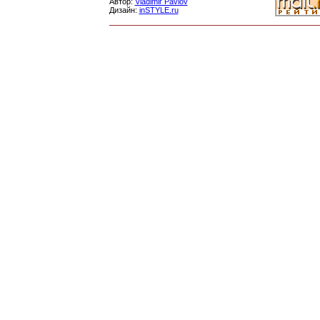
Автор:
Vladimir Pavlov
Дизайн:
inSTYLE.ru