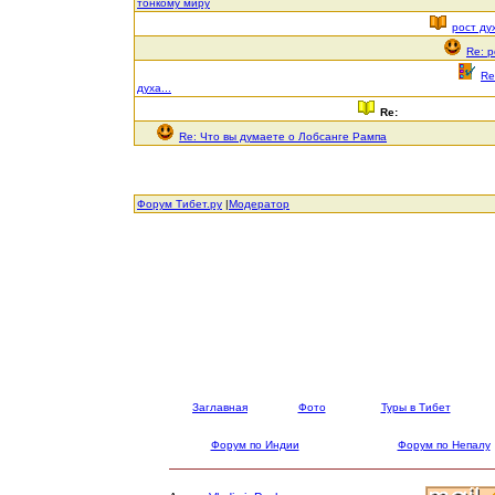
тонкому миру
рост дух
Re: р
Re
духа...
Re:
Re: Что вы думаете о Лобсанге Рампа
Форум Тибет.ру
|
Модератор
Заглавная
Фото
Туры в Тибет
Форум по Индии
Форум по Непалу