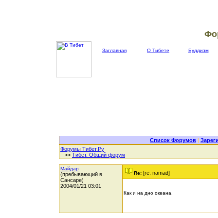
Фо
Заглавная
О Тибете
Буддизм
Список Форумов
|
Зарег
Форумы Тибет.Ру
>>
Тибет. Общий форум
Майдар
[re: namad]
Re:
(пребывающий в
Сансаре)
2004/01/21 03:01
Как и на дно океана.