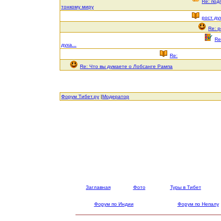
Re: под
тонкому миру
рост дух
Re: р
Re
духа...
Re:
Re: Что вы думаете о Лобсанге Рампа
Форум Тибет.ру
|
Модератор
Заглавная
Фото
Туры в Тибет
Форум по Индии
Форум по Непалу