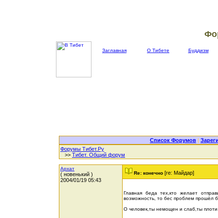
Фо
Заглавная
О Тибете
Буддизм
Список Форумов
|
Зарег
Форумы Тибет.Ру
>>
Тибет. Общий форум
Архат
[re: Майдар]
Re: конечно
( новенький )
2004/01/19 05:43
Главная беда тех,кто желает отпра
возможность, то бес проблем прошёл бы
О человек,ты немощен и слаб,ты плоти