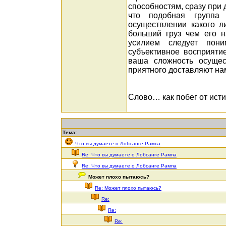
способностям, сразу при 
что подобная группа
осуществлении какого л
больший груз чем его н
усилием следует пон
субъективное восприятие
ваша сложность осущес
приятного доставляют нам
Слово… как побег от ист
Тема:
Что вы думаете о Лобсанге Рампа
Re: Что вы думаете о Лобсанге Рампа
Re: Что вы думаете о Лобсанге Рампа
Может плохо пытаюсь?
Re: Может плохо пытаюсь?
Re:
Re:
Re: