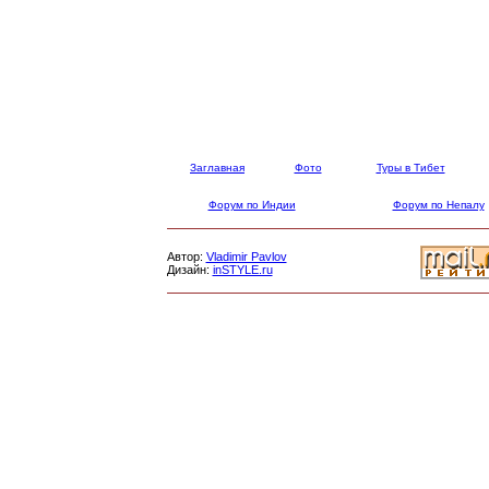
Заглавная
Фото
Туры в Тибет
Форум по Индии
Форум по Непалу
Автор:
Vladimir Pavlov
Дизайн:
inSTYLE.ru