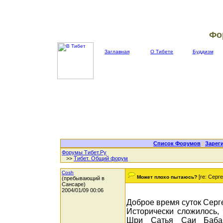
Фо
Заглавная
О Тибете
Буддизм
Список Форумов
|
Зарег
Форумы Тибет.Ру
>>
Тибет. Общий форум
Cosh
[re: Серге
Может плохо пытаюсь?
(пребывающий в
Сансаре)
2004/01/09 00:06
Доброе время суток Серг
Исторически сложилось, 
Шри Сатья Саи Баба,