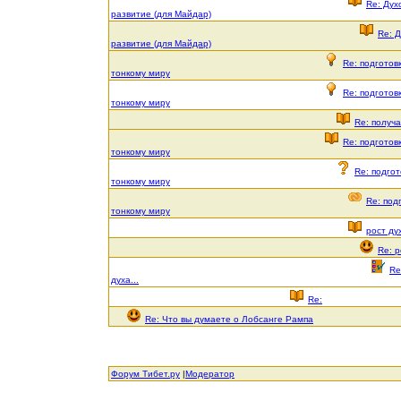
Re: Дух
развитие (для Майдар)
Re: 
развитие (для Майдар)
Re: подготовк
тонкому миру
Re: подготовк
тонкому миру
Re: получ
Re: подготовк
тонкому миру
Re: подгот
тонкому миру
Re: под
тонкому миру
рост дух
Re: р
Re
духа...
Re:
Re: Что вы думаете о Лобсанге Рампа
Форум Тибет.ру
|
Модератор