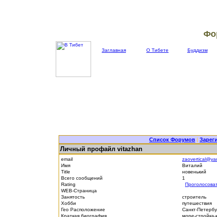
Фо
Заглавная
О Тибете
Буддизм
Список Форумов
|
Зарег
Личный профайл vitazhan
email
zaovertical@ya
Имя
Виталий
Title
новенький
Всего сообщений
1
Rating
Проголосова
WEB-Страница
Занятость
строитель
Хобби
путешествия
Гео Расположение
Санкт-Петерб
Краткая биография
море-стройка-к