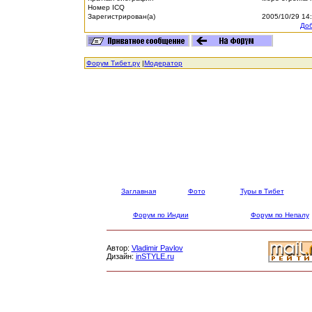
Номер ICQ
Зарегистрирован(а)
2005/10/29 14
Доб
Форум Тибет.ру
|
Модератор
Заглавная
Фото
Туры в Тибет
Форум по Индии
Форум по Непалу
Автор:
Vladimir Pavlov
Дизайн:
inSTYLE.ru