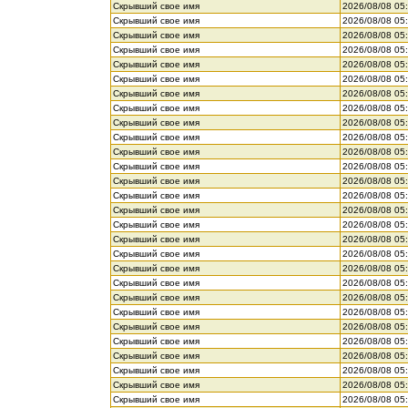
Скрывший свое имя
2026/08/08 05
Скрывший свое имя
2026/08/08 05
Скрывший свое имя
2026/08/08 05
Скрывший свое имя
2026/08/08 05
Скрывший свое имя
2026/08/08 05
Скрывший свое имя
2026/08/08 05
Скрывший свое имя
2026/08/08 05
Скрывший свое имя
2026/08/08 05
Скрывший свое имя
2026/08/08 05
Скрывший свое имя
2026/08/08 05
Скрывший свое имя
2026/08/08 05
Скрывший свое имя
2026/08/08 05
Скрывший свое имя
2026/08/08 05
Скрывший свое имя
2026/08/08 05
Скрывший свое имя
2026/08/08 05
Скрывший свое имя
2026/08/08 05
Скрывший свое имя
2026/08/08 05
Скрывший свое имя
2026/08/08 05
Скрывший свое имя
2026/08/08 05
Скрывший свое имя
2026/08/08 05
Скрывший свое имя
2026/08/08 05
Скрывший свое имя
2026/08/08 05
Скрывший свое имя
2026/08/08 05
Скрывший свое имя
2026/08/08 05
Скрывший свое имя
2026/08/08 05
Скрывший свое имя
2026/08/08 05
Скрывший свое имя
2026/08/08 05
Скрывший свое имя
2026/08/08 05