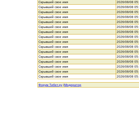
Скрывший свое имя
2026/08/08 05
Скрывший свое имя
2026/08/08 05
Скрывший свое имя
2026/08/08 05
Скрывший свое имя
2026/08/08 05
Скрывший свое имя
2026/08/08 05
Скрывший свое имя
2026/08/08 05
Скрывший свое имя
2026/08/08 05
Скрывший свое имя
2026/08/08 05
Скрывший свое имя
2026/08/08 05
Скрывший свое имя
2026/08/08 05
Скрывший свое имя
2026/08/08 05
Скрывший свое имя
2026/08/08 05
Скрывший свое имя
2026/08/08 05
Скрывший свое имя
2026/08/08 05
Скрывший свое имя
2026/08/08 05
Скрывший свое имя
2026/08/08 05
Форум Тибет.ру
|
Модератор