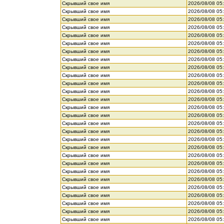
Скрывший свое имя
2026/08/08 05
Скрывший свое имя
2026/08/08 05
Скрывший свое имя
2026/08/08 05
Скрывший свое имя
2026/08/08 05
Скрывший свое имя
2026/08/08 05
Скрывший свое имя
2026/08/08 05
Скрывший свое имя
2026/08/08 05
Скрывший свое имя
2026/08/08 05
Скрывший свое имя
2026/08/08 05
Скрывший свое имя
2026/08/08 05
Скрывший свое имя
2026/08/08 05
Скрывший свое имя
2026/08/08 05
Скрывший свое имя
2026/08/08 05
Скрывший свое имя
2026/08/08 05
Скрывший свое имя
2026/08/08 05
Скрывший свое имя
2026/08/08 05
Скрывший свое имя
2026/08/08 05
Скрывший свое имя
2026/08/08 05
Скрывший свое имя
2026/08/08 05
Скрывший свое имя
2026/08/08 05
Скрывший свое имя
2026/08/08 05
Скрывший свое имя
2026/08/08 05
Скрывший свое имя
2026/08/08 05
Скрывший свое имя
2026/08/08 05
Скрывший свое имя
2026/08/08 05
Скрывший свое имя
2026/08/08 05
Скрывший свое имя
2026/08/08 05
Скрывший свое имя
2026/08/08 05