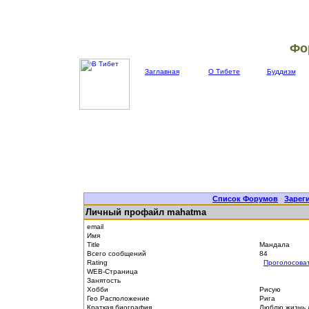
Фо
Заглавная
О Тибете
Буддизм
Список Форумов
|
Зарег
Личный профайл mahatma
email
Имя
Title
Мандала
Всего сообщений
84
Rating
Проголосова
WEB-Страница
Занятость
Хобби
Рисую
Гео Расположение
Рига
Краткая биография
Люблю жизнь,л