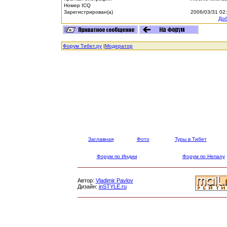
Номер ICQ
Зарегистрирован(а)
2006/03/31 02
Доб
Форум Тибет.ру
|
Модератор
Заглавная
Фото
Туры в Тибет
Форум по Индии
Форум по Непалу
Автор:
Vladimir Pavlov
Дизайн:
inSTYLE.ru