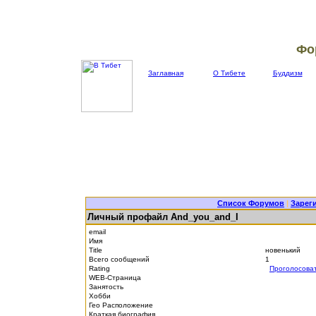
Фо
Заглавная
О Тибете
Буддизм
Список Форумов
|
Зарег
Личный профайл And_you_and_I
email
Имя
Title
новенький
Всего сообщений
1
Rating
Проголосова
WEB-Страница
Занятость
Хобби
Гео Расположение
Краткая биография