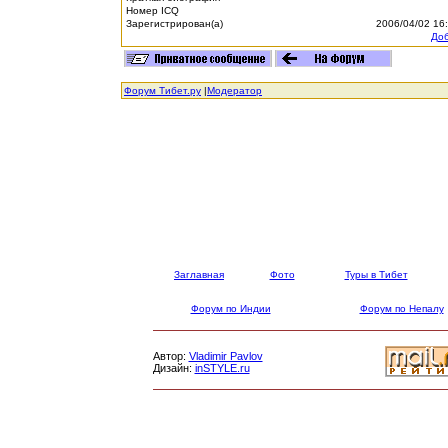
Номер ICQ
Зарегистрирован(а)
2006/04/02 16
Доб
Форум Тибет.ру
|
Модератор
Заглавная
Фото
Туры в Тибет
Форум по Индии
Форум по Непалу
Автор:
Vladimir Pavlov
Дизайн:
inSTYLE.ru