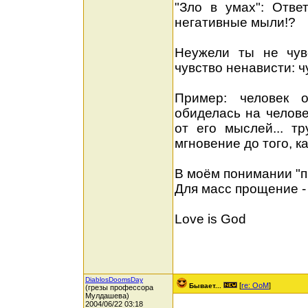
"Зло в умах": Отве
негативные мыли!?
Неужели ты не чув
чувство ненависти: ч
Пример: человек 
обиделась на челове
от его мыслей... тр
мгновение до того, к
В моём понимании "п
Для масс прощение - 
Love is God
DiablosDoomsDay
[
re: OoM
]
Бывает...
(грезы профессора
Мулдашева)
2004/06/22 03:18