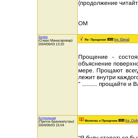
(продолжение читайт
ОМ
Serdar
[
re: Elena
]
Re: Прощение
(Озеро Манасаровар)
2004/06/03 13:20
Прощение - состоя
объяснение поверхно
мере. Прощают всег
лежит внутри каждог
" .......... прощайте 
Астральная
[
re: Oo
Молитва о Прощении
(Приток Брахмапутры)
2004/06/03 15:04
“Я буду стараться б