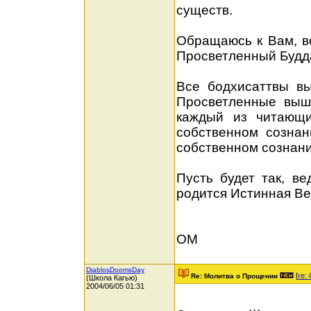
существ.
Обращаюсь к Вам, в
Просветленный Будд
Все бодхисаттвы вы
Просветленные вышл
каждый из читающи
собственном сознан
собственном сознани
Пусть будет так, ве
родится Истинная Вер
ОМ
DiablosDoomsDay
[
re:
Re: Молитва о Прощении
(Школа Кагью)
2004/06/05 01:31