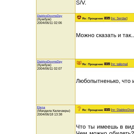
S/V.
DiablosDoomsDay
[
re: Serdar
]
Re: Прощение
(Кумбум)
2004/06/11 02:06
Можно сказать и так..
DiablosDoomsDay
[
re: talisma
]
Re: Прощение
(Кумбум)
2004/06/11 02:07
Любопытненько, что 
Elena
[
re: DiablosDo
Re: Прощение
(Мандала Калачакры)
2004/06/18 13:38
Что ты имеешь в вид
Чем можно обидеть? 