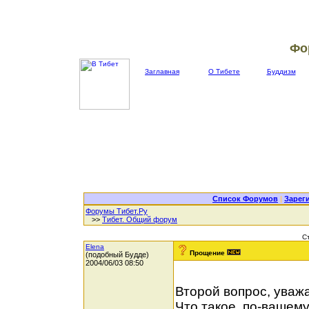
Фо
Заглавная
О Тибете
Буддизм
Список Форумов
|
Зарег
Форумы Тибет.Ру
>>
Тибет. Общий форум
С
Elena
Прощение
(подобный Будде)
2004/06/03 08:50
Второй вопрос, ува
Что такое, по-ваше