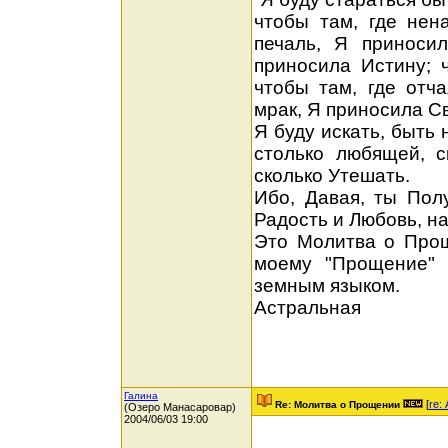
чтобы там, где нен
печаль, Я приносил
приносила Истину; 
чтобы там, где отч
мрак, Я приносила Св
Я буду искать, быть 
столько любящей, с
сколько Утешать.
Ибо, Давая, ты Пол
Радость и Любовь, н
Это Молитва о Прощ
моему "Прощение" 
земным языком.
Астральная
Галина
[
re:
Re: Молитва о Прощении
(Озеро Манасаровар)
2004/06/03 19:00