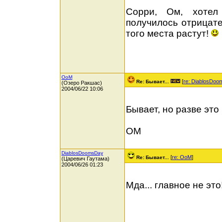
Сорри, Ом, хотел
получилось отрицат
того места растут!
OoM
[
re: DiablosDo
Re: Бывает...
(Озеро Ракшас)
2004/06/22 10:06
Бывает, но разве это
ОМ
DiablosDoomsDay
[
re: OoM
]
Re: Бывает...
(Царевич Гаутама)
2004/06/26 01:23
Мда... главное не это