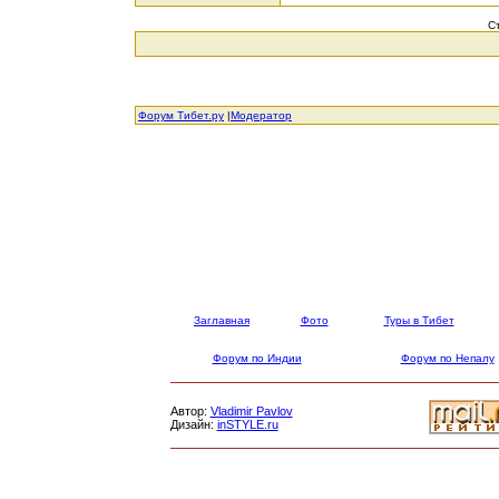
С
Форум Тибет.ру
|
Модератор
Заглавная
Фото
Туры в Тибет
Форум по Индии
Форум по Непалу
Автор:
Vladimir Pavlov
Дизайн:
inSTYLE.ru