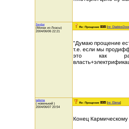
Serdar
[
re: DiablosDo
Re: Прощение
(Монах из Лхасы)
2004/06/06 22:21
"Думаю прощение ест
т.е. если мы продиф
это как рань
власть+электрификац
talisma
[
re: Elena
]
Re: Прощение
( новенький )
2004/06/07 20:54
Конец Кармическому д