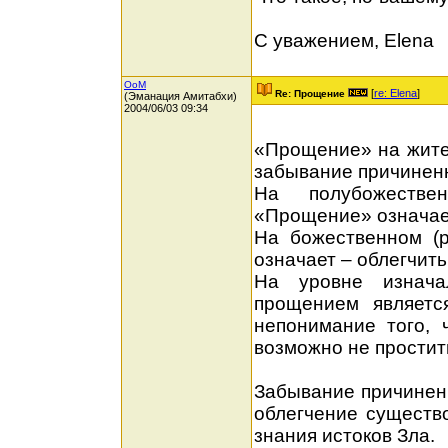
С уважением, Elena
OoM
[
re: Elena
]
Re: Прощение
(Эманация Амитабхи)
2004/06/03 09:34
«Прощение» на житей
забывание причиненн
На полубожестве
«Прощение» означае
На божественном (
означает – облегчить
На уровне изнача
прощением являетс
непонимание того, 
возможно не простит
Забывание причинен
облегчение существо
знания истоков Зла.