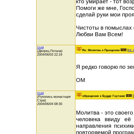
кто умирает - тот во
Помоги же мне, Госп
сделай руки мои про
Чистоты в помыслах 
Любви Вам Всем!
OoM
[
re:
Re: Молитва о Прощении
(Дворец Потала)
2004/06/03 22:19
Я редко говорю по зе
ОМ
OoM
[
обращение к Будде Гаутаме
(Рукопись монастыря
Сэра)
2004/06/04 08:30
Молитва - это своег
человека ввиду её
направления психики
повторяемой програ