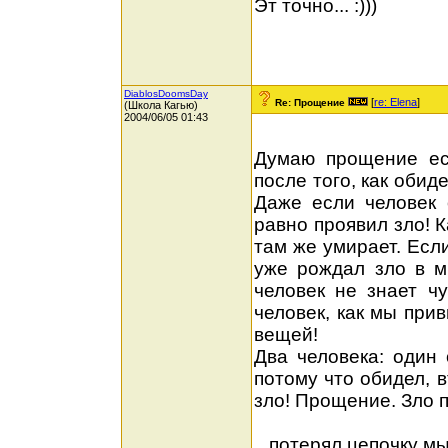
Эт точно... :)))
DiablosDoomsDay
[
re: Elena
]
Re: Прощение
(Школа Кагью)
2004/06/05 01:43
Думаю прощение ес
после того, как обид
Даже если человек 
равно проявил зло! К
там же умирает. Если
уже рождал зло в м
человек не знает чу
человек, как мы при
вещей!
Два человека: один 
потому что обидел, 
зло! Прощение. Зло п
...потерял цепочку мы