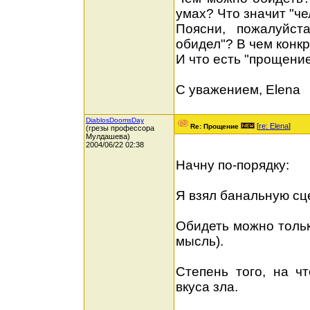
умах? Что значит "че
Поясни, пожалуйст
обидел"? В чем конк
И что есть "прощение
С уважением, Elena
DiablosDoomsDay
[
re: Elena
]
Re: Прощение
(грезы профессора
Мулдашева)
2004/06/22 02:38
Начну по-порядку:
Я взял банальную сц
Обидеть можно тольк
мысль).
Степень того, на ч
вкуса зла.