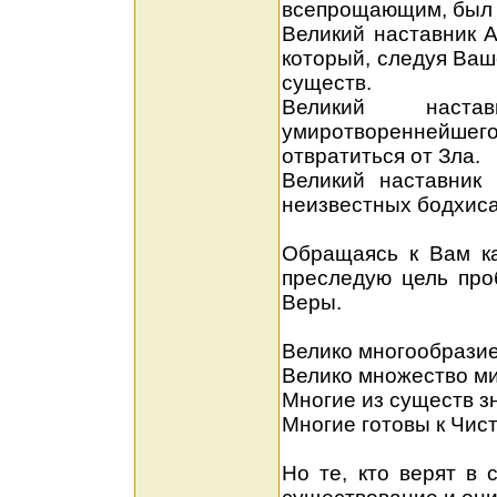
всепрощающим, был р
Великий наставник 
который, следуя Ваш
существ.
Великий наста
умиротвореннейшего
отвратиться от Зла.
Великий наставник 
неизвестных бодхиса
Обращаясь к Вам к
преследую цель про
Веры.
Велико многообразие
Велико множество ми
Многие из существ з
Многие готовы к Чис
Но те, кто верят в 