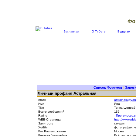
Фо
Заглавная
О Тибете
Буддизм
Список Форумов
|
Зарег
Личный профайл Астральная
email
astralnaja@yan
Имя
Яна
Title
Тонпа Шенра
Всего сообщений
115
Rating
Проголосова
WEB-Страница
http://www.edde
Занятость
студент
Хобби
фотография, ч
Гео Расположение
Москва
Краткая биография
Всё, что про м