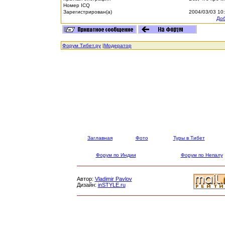
Номер ICQ
Зарегистрирован(а)
2004/03/03 10
Доб
Форум Тибет.ру
|
Модератор
Заглавная
Фото
Туры в Тибет
Форум по Индии
Форум по Непалу
Автор:
Vladimir Pavlov
Дизайн:
inSTYLE.ru