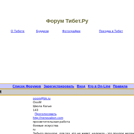
Форум Тибет.Ру
О Тибете
Буддизм
Фотографии
Поездка в Тибет
Список Форумов
|
Зарегистрировать
|
Вход
|
Кто в On-Line
|
Правила
M
ooom@bk.ru
ОооМ
Школа Кагью
143
Проголосовать
http://nenezakon.com
просветительская работа
боевые искусства
ru
Забыто прошлое, для тех, кто не живет, надежда - это пошлое жел