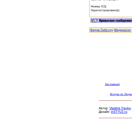
Номер ICQ
Зарегистрирован(а)
Форум Тибет.ру
|
Модератор
Заглавная
Форум по Инди
Автор:
Vladimir Pavlov
Дизайн:
inSTYLE.ru