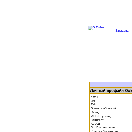
Заглавная
Личный профайл Oo
email
Имя
Title
Всего сообщений
Rating
WEB-Страница
Занятость
Хобби
Гео Расположение
Краткая биография