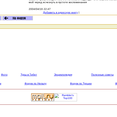
мой черед исчезнуть в пустоте воспоминания
2004/04/16 22:47
Добавить в адресную книгу
|
Фото
Туры в Тибет
Энциклопедия
Полезные советы
и
Форум по Непалу
Форум по Турции
Ф