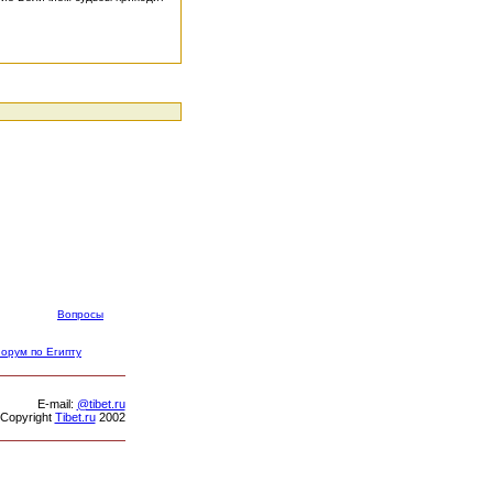
Вопросы
орум по Египту
Е-mail:
@tibet.ru
Copyright
Tibet.ru
2002