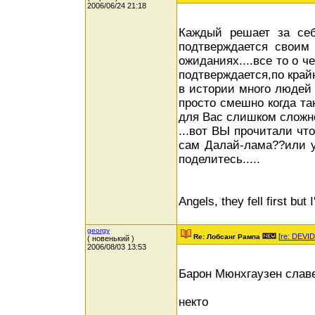
2006/06/24 21:18
Каждый решает за себ
подтверждается своим 
ожиданиях....все то о ч
подтверждается,по крайн
в истории много людей 
просто смешно когда та
для Вас слишком сложно
...вот ВЫ прочитали чт
сам Далай-лама??или у 
поделитесь.....
Angels, they fell first but I
georgy
[
re: DEVID
Re: Лобсанг Рампа
( новенький )
2006/08/03 13:53
Барон Мюнхгаузен славен
некто