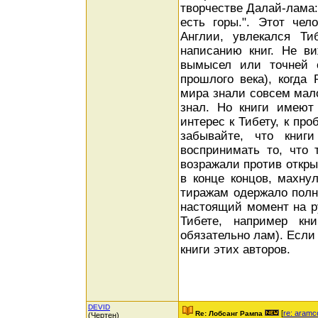
творчестве Далай-лама: 
есть горы.". Этот чел
Англии, увлекался Т
написанию книг. Не ви
вымысел или точней с
прошлого века), когда
мира знали совсем мало
знал. Но книги имеют
интерес к Тибету, к про
забывайте, что книг
воспринимать то, что 
возражали против открыт
в конце концов, махну
тиражам одержало пол
настоящий момент на р
Тибете, например кн
обязательно лам). Если
книги этих авторов.
DEVID
[
re: aramc
Re: Лобсанг Рампа
(Чертен)