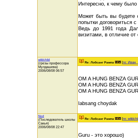
Интересно, к чему было
Может быть вы будете о
попытки договориться с
Ведь до 1991 года Да
визитами, в отличие от
wildchild
[
re: Иван
Re: Лобсанг Рампа
(грезы профессора
Мулдашева)
2006/08/08 06:57
OM A HUNG BENZA GURU
OM A HUNG BENZA GUR
OM A HUNG BENZA GUR
labsang choydak
Nod
[
re: wildchi
Re: Лобсанг Рампа
(Последователь школы
Сакья)
2006/08/08 22:47
Guru - это хорошо)