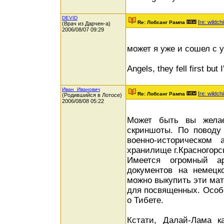
DEVID
[
re: wildchi
Re: Лобсанг Рампа
(Врач из Дарчен-а)
2006/08/07 09:29
может я уже и сошел с ум
Angels, they fell first but I
Иван_Иванович
[
re: wildchi
Re: Лобсанг Рампа
(Родившийся в Лотосе)
2006/08/08 05:22
Может быть вы желае
скриншоты. По поводу 
военно-историческом
хранилище г.Красногорс
Имеется огромный а
документов на немецк
можно выкупить эти мат
для посвященных. Особ
о Тибете.
Кстати, Далай-Лама к