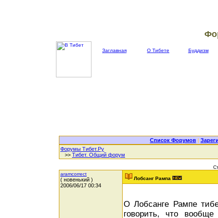
Фо
Заглавная
О Тибете
Буддизм
Список Форумов
|
Зарег
Форумы Тибет.Ру
>>
Тибет. Общий форум
С
aramcorrect
Лобсанг Рампа
( новенький )
2006/06/17 00:34
О Лобсанге Рампе тибе
говорить, что вообще