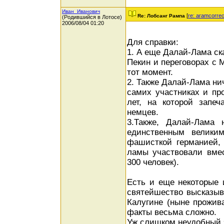
Иван_Иванович
[
re: aramcorrec
Re: Лобсанг Рампа
(Родившийся в Лотосе)
2006/08/04 01:20
Для справки:
1. А еще Далай-Лама ска
Пекин и переговорах с 
тот момент.
2. Также Далай-Лама нич
самих участниках и пр
лет, на которой запе
немцев.
3.Также, Далай-Лама 
единственным велики
фашисткой германией,
ламы участвовали вмес
300 человек).
Есть и еще некоторые 
святейшество высказыв
Калугине (ныне прожив
факты весьма сложно.
Уж слишком неудобный 