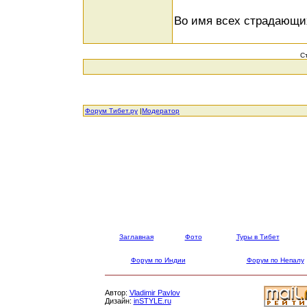
Во имя всех страдающи
С
Форум Тибет.ру
|
Модератор
Заглавная
Фото
Туры в Тибет
Форум по Индии
Форум по Непалу
Автор:
Vladimir Pavlov
Дизайн:
inSTYLE.ru