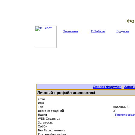
Фо
Заглавная
О Тибете
Буддизм
Список Форумов
|
Зарег
Личный профайл aramcorrect
email
Имя
Title
новенький
Всего сообщений
2
Rating
Проголосова
WEB-Страница
Занятость
Хобби
Гео Расположение
Краткая биография