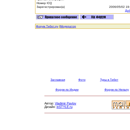
Номер ICQ
Зарегистрирован(а)
2006/05/02 19
Доб
Форум Тибет.ру
|
Модератор
Заглавная
Фото
Туры в Тибет
Форум по Индии
Форум по Непалу
Автор:
Vladimir Pavlov
Дизайн:
inSTYLE.ru