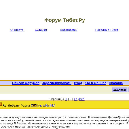
Форум Тибет.Ру
О Тибете
Буддизм
Фотографии
Поездка в Тибет
Список Форумов
|
Зарегистрировать
|
Вход
|
Кто в On-Line
|
Правила
Страницы:
1
| 2 |
>>
(
Все
)
[
re: wildchild
]
Re: Лобсанг Рампа
ы, наши представления не всегда совпадают с реальностью. К сожалению Далай-Дама не 
сле и не самый удачный политик и вождь своего ныне покоренного народа и поверженной 
по поводу Л.Рампы: Не относитесь к его книгам как к справочнику по физике или истории.
нескольких местах настолько сильно, что пожалел.