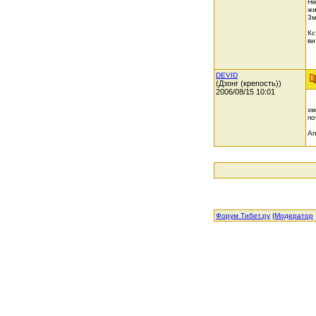
Не
жи
3м
Кс
ви
DEVID
(Дзонг (крепость))
2006/08/15 10:01
хм
по
Ang
Форум Тибет.ру
|
Модератор