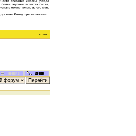
ности описание Лхассы, уклада
 более глубоких аспектах бытия,
узнать можно только из его книг.
 удостоил Рампу приглашением с
архив