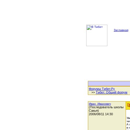
Заглавная
Форумы Тибет.Ру
>>
Тибет. Общий форум
Иван_Иванович
(Последователь школы
Сакья)
2006/08/11 14:30
Ув
чи
А 
в 