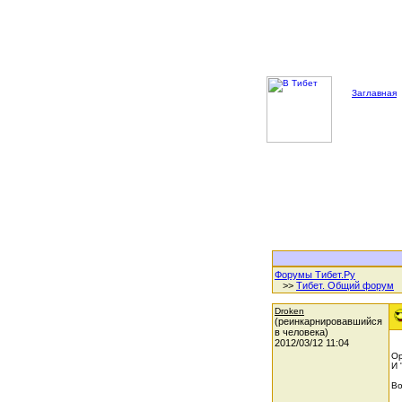
Заглавная
Форумы Тибет.Ру
>>
Тибет. Общий форум
Droken
(реинкарнировавшийся
в человека)
2012/03/12 11:04
Ор
И 
Во