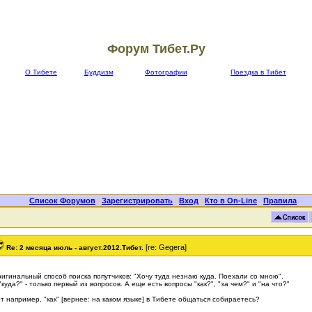
Форум Тибет.Ру
О Тибете
Буддизм
Фотографии
Поездка в Тибет
Список Форумов
|
Зарегистрировать
|
Вход
|
Кто в On-Line
|
Правила
[re: Gegera]
Re: 2 месяца июль - август.2012.Тибет.
игинальный способ поиска попутчиков: "Хочу туда незнаю куда. Поехали со мною".
"куда?" - только первый из вопросов. А еще есть вопросы "как?", "за чем?" и "на что?"
т например, "как" [вернее: на каком языке] в Тибете общаться собираетесь?