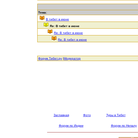
Тема:
В тибет в июне
Re: В тибет в июне
Re: В тибет в июне
Re: В тибет в июне
Форум Тибет.ру
|
Модератор
Заглавная
Фото
Туры в Тибет
Форум по Индии
Форум по Непалу