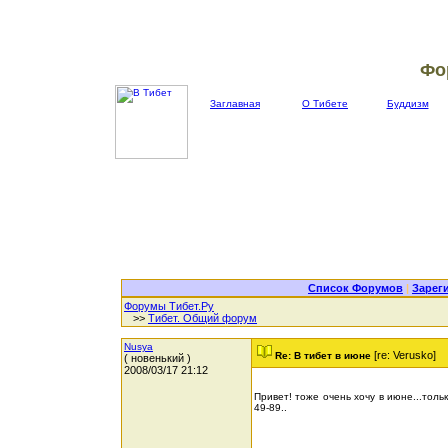
Фо
Заглавная
О Тибете
Буддизм
Список Форумов
|
Зарег
Форумы Тибет.Ру
>>
Тибет. Общий форум
Nusya
[re: Verusko]
Re: В тибет в июне
( новенький )
2008/03/17 21:12
Привет! тоже очень хочу в июне...тольк
49-89..