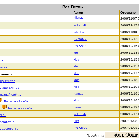
Вся Ветвь
Автор
Отослано
nikmaz
2006/11/07 
achadidi
2006/12/17 
wildchild
2006/11/09 
Виталий
2006/12/12 
PNP2000
2006/12/16 
ybrnj
2006/12/13 
Nod
2006/12/15 
ез
ybrnj
2006/12/15 
интез
Nod
2006/12/17 
 синтез
ybrnj
2006/12/18 
Ищу синтез
Nod
2006/12/19 
: Ищу синтез
namad
2006/12/19 
познай себя...
Nod
2006/12/19 
Re: познай себя...
namad
2006/12/19 
Re: познай себя...
achadidi
2006/12/17 
тно!
Lika
2007/01/08 
абсолютно!
PNP2000
2007/01/08 
: абсолютно!
Перейти на