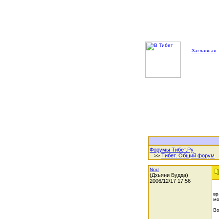
Заглавная
Форумы Тибет.Ру
>>
Тибет. Общий форум
Nod
(Дхьяни Будда)
2006/12/17 17:56
вр
мо
Во