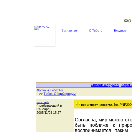
Фо
Заглавная
О Тибете
Буддизм
Список Форумов
|
Зарег
Форумы Тибет.Ру
>>
Тибет. Общий форум
Irina_nsk
[re: PNP200
Re: В тибет навсегда.
(пребывающий в
Сансаре)
2005/11/03 15:27
Согласна, мир можно откр
быть поближе к приро
воспринимается таким