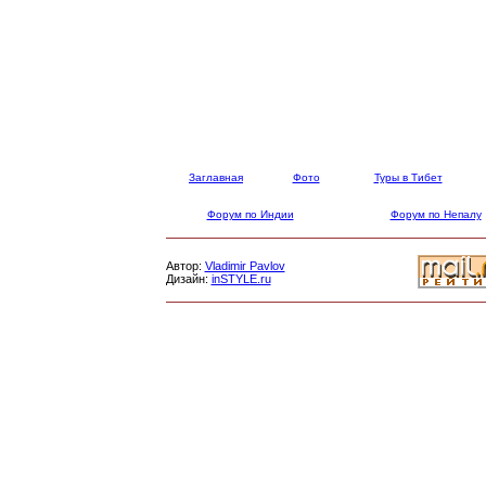
Заглавная
Фото
Туры в Тибет
Форум по Индии
Форум по Непалу
Автор:
Vladimir Pavlov
Дизайн:
inSTYLE.ru