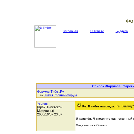
Фо
Заглавная
О Тибете
Буддизм
Список Форумов
|
Зарег
Форумы Тибет.Ру
>>
Тибет. Общий форум
Yourets
[re: Взгляд
Re: В тибет навсегда.
(врач Тибетской
Медицины)
2005/10/07 23:07
Я удивлён. Я думал что единственный к
Хочу впасть в Сомати.