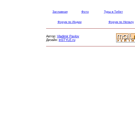
Заглавная
Фото
Туры в Тибет
Форум по Индии
Форум по Непалу
Автор:
Vladimir Pavlov
Дизайн:
inSTYLE.ru