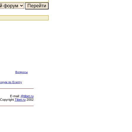
Вопросы
орум по Египту
Е-mail:
@tibet.ru
Copyright
Tibet.ru
2002