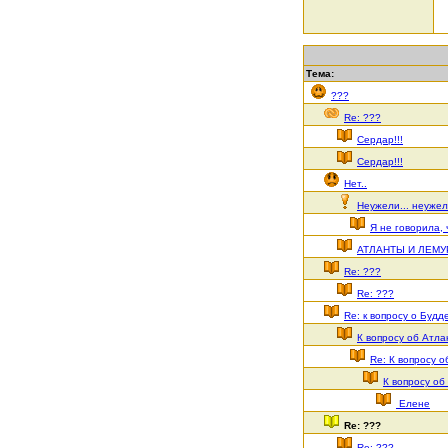
Тема:
???
Re: ???
Сердар!!!
Сердар!!!
Нет..
Неужели... неужели
Я не говорила,
АТЛАНТЫ И ЛЕМУ
Re: ???
Re: ???
Re: к вопросу о Будд
К вопросу об Атлан
Re: К вопросу о
К вопросу об 
Елене
Re: ???
Re: ???