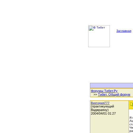
Заглавная
Форумы Тибет.Ру
>>
Тибет. Общий форум
Виктория777
(практикующий
Ваджраяну)
2004/04/01 01:27
Я 
Ло
ст
Че
ра