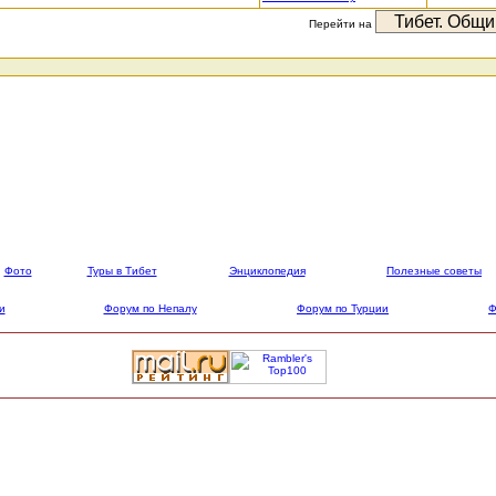
Перейти на
Фото
Туры в Тибет
Энциклопедия
Полезные советы
и
Форум по Непалу
Форум по Турции
Ф