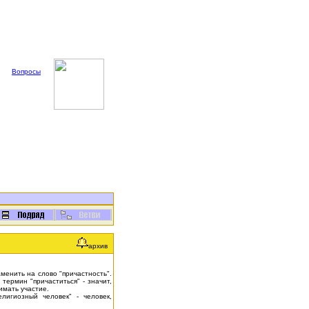
Вопросы
архив
менить на слово "причастность".
термин "причаститься" - значит,
имать участие.
Религиозный человек" - человек,