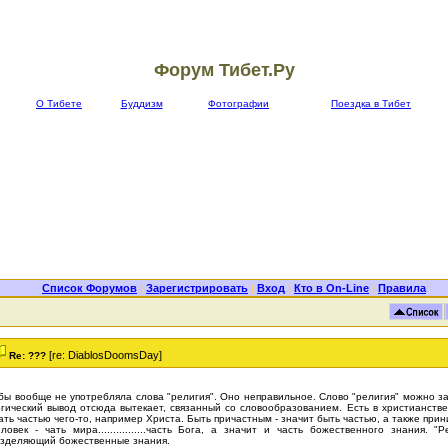
Форум Тибет.Ру
О Тибете
Буддизм
Фотографии
Поездка в Тибет
Список Форумов
|
Зарегистрировать
|
Вход
|
Кто в On-Line
|
Правила
[re: DiablosDoomsDay]
Re: ???
бы вообще не употребляла слова "религия". Оно неправильное. Слово "религия" можно за
гический вывод отсюда вытекает, связанный со словообразованием. Есть в христианстве 
ать частью чего-то, например Христа. Быть причастным - значит быть частью, а также прин
ловек - чать мира................часть Бога, а значит и часть божественного знания. "
зделяющий божественные знания.