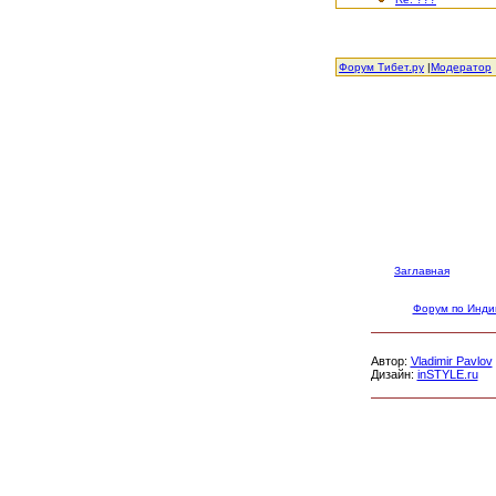
Форум Тибет.ру
|
Модератор
Заглавная
Форум по Инди
Автор:
Vladimir Pavlov
Дизайн:
inSTYLE.ru