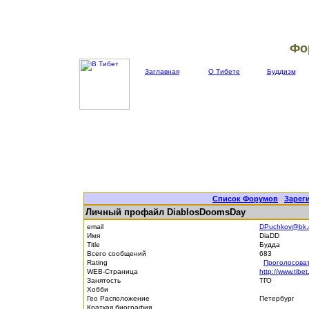
Фо
Заглавная
О Тибете
Буддизм
Список Форумов
|
Зарег
Личный профайл DiablosDoomsDay
email
DPuchkov@bk.
Имя
DiaDD
Title
Будда
Всего сообщений
683
Rating
Проголосова
WEB-Страница
http://www.tibet
Занятость
ТГО
Хобби
Гео Расположение
Петербург
Краткая биография