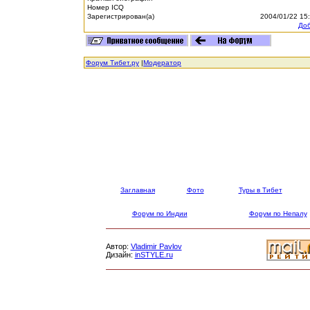
Номер ICQ
Зарегистрирован(а)
2004/01/22 15
Доб
Форум Тибет.ру
|
Модератор
Заглавная
Фото
Туры в Тибет
Форум по Индии
Форум по Непалу
Автор:
Vladimir Pavlov
Дизайн:
inSTYLE.ru