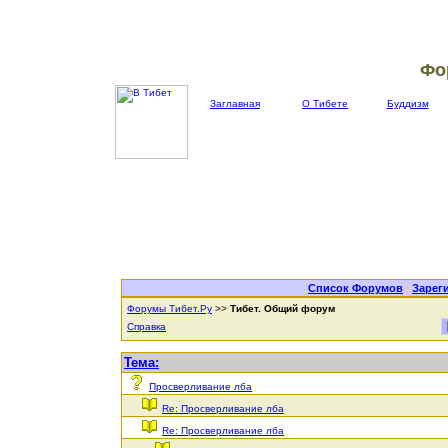
Фо
Заглавная
О Тибете
Буддизм
Список Форумов
|
Зарег
Форумы Тибет.Ру
>>
Тибет. Общий форум
Справка
Тема:
Просверливание лба
Re: Просверливание лба
Re: Просверливание лба