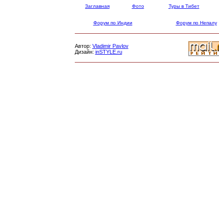
Заглавная
Фото
Туры в Тибет
Форум по Индии
Форум по Непалу
Автор:
Vladimir Pavlov
Дизайн:
inSTYLE.ru