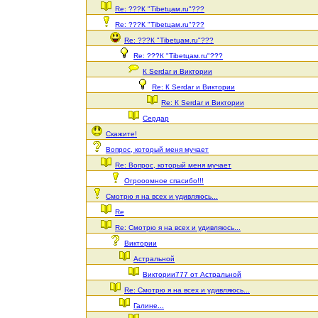
Re: ???К "Tibetцам.ru"???
Re: ???К "Tibetцам.ru"???
Re: ???К "Tibetцам.ru"???
Re: ???К "Tibetцам.ru"???
К Serdar и Виктории
Re: К Serdar и Виктории
Re: К Serdar и Виктории
Сердар
Скажите!
Вопрос, который меня мучает
Re: Вопрос, который меня мучает
Огрооомное спасибо!!!
Смотрю я на всех и удивляюсь...
Re
Re: Смотрю я на всех и удивляюсь...
Виктории
Астральной
Виктории777 от Астральной
Re: Смотрю я на всех и удивляюсь...
Галине...