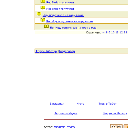
Re: Тибет,попутчики
Re: Тибет,попутчики
Ищу попутчиков на кору в мае
Re: Ищу попутчиков на кору в мае
Re: Ищу попутчиков на кору в мае
Страницы:
<<
8
9
10
11
12
13
Форум Тибет.ру
|
Модератор
Заглавная
Фото
Туры в Тибет
Форум по Индии
Форум по Непалу
Автор:
Vladimir Pavlov