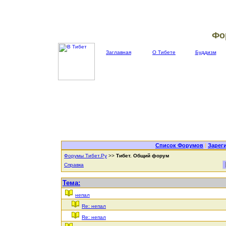
Фо
Заглавная
О Тибете
Буддизм
Список Форумов
|
Зарег
Форумы Тибет.Ру
>>
Тибет. Общий форум
Справка
Тема:
непал
Re: непал
Re: непал