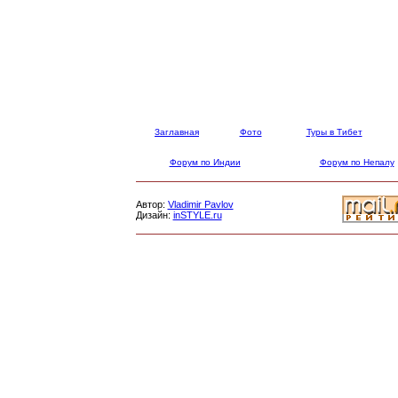
Заглавная
Фото
Туры в Тибет
Форум по Индии
Форум по Непалу
Автор:
Vladimir Pavlov
Дизайн:
inSTYLE.ru