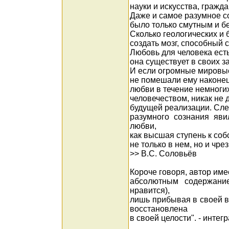
науки и искусства, граж
Даже и самое разумное со
было только смутным и 
Сколько геологических и
создать мозг, способный
Любовь для человека есть
она существует в своих з
И если огромные мировы
не помешали ему наконец
любви в течение немноги
человечеством, никак не 
будущей реализации. След
разумного сознания яви
любви,
как высшая ступень к соб
не только в нем, но и чрез
>> В.С. Соловьёв
Короче говоря, автор име
абсолютным содержание
нравится),
лишь прибывая в своей в
восстановлена
в своей целости". - интег