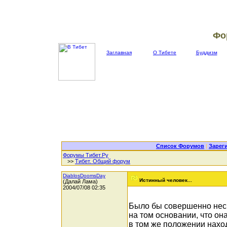
Фо
Заглавная
О Тибете
Буддизм
Список Форумов
|
Зарег
Форумы Тибет.Ру
>>
Тибет. Общий форум
DiablosDoomsDay
Истинный человек...
(Далай Лама)
2004/07/08 02:35
Было бы совершенно нес
на том основании, что он
в том же положении наход