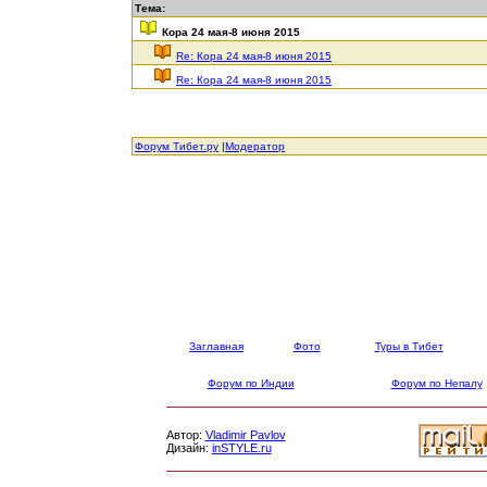
Тема:
Кора 24 мая-8 июня 2015
Re: Кора 24 мая-8 июня 2015
Re: Кора 24 мая-8 июня 2015
Форум Тибет.ру
|
Модератор
Заглавная
Фото
Туры в Тибет
Форум по Индии
Форум по Непалу
Автор:
Vladimir Pavlov
Дизайн:
inSTYLE.ru