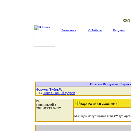
Фо
Заглавная
О Тибете
Буддизм
Список Форумов
|
Зарег
Форумы Тибет.Ру
>>
Тибет. Общий форум
Didi
Кора 24 мая-8 июня 2015
( новенький )
2015/03/19 09:22
Мы ищем попутчиков в Тибет!!! Тур орга