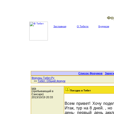
Фо
Заглавная
О Тибете
Буддизм
Список Форумов
|
Зарег
Форумы Тибет.Ру
>>
Тибет. Общий форум
tata
Поездка в Тибет
(пребывающий в
Сансаре)
2013/10/19 20:33
Всем привет! Хочу подел
Итак, тур на 8 дней. , н
день- первый день аккл