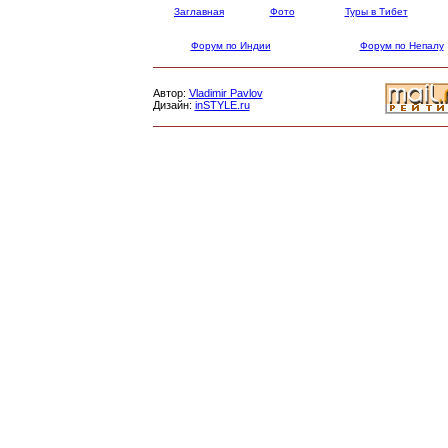
Заглавная
Фото
Туры в Тибет
Форум по Индии
Форум по Непалу
Автор:
Vladimir Pavlov
Дизайн:
inSTYLE.ru