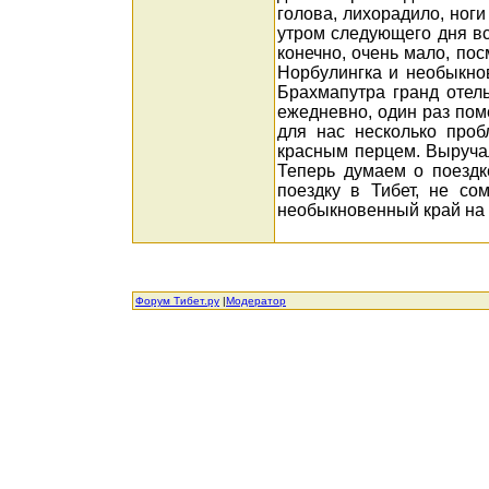
голова, лихорадило, ноги
утром следующего дня вс
конечно, очень мало, пос
Норбулингка и необыкно
Брахмапутра гранд отель
ежедневно, один раз пом
для нас несколько проб
красным перцем. Выручала
Теперь думаем о поездк
поездку в Тибет, не со
необыкновенный край на
Форум Тибет.ру
|
Модератор