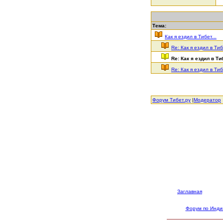
Тема:
Как я ездил в Тибет...
Re: Как я ездил в Тиб
Re: Как я ездил в Тиб
Re: Как я ездил в Тиб
Форум Тибет.ру
|
Модератор
Заглавная
Форум по Инди