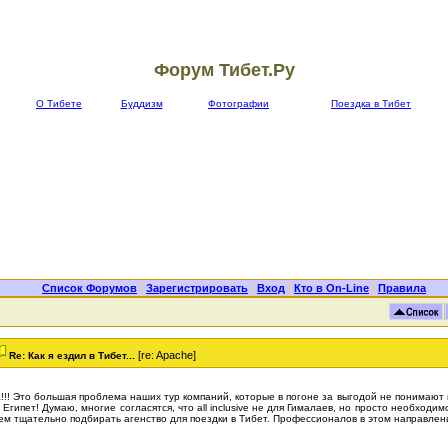
Форум Тибет.Ру
О Тибете
Буддизм
Фотографии
Поездка в Тибет
Список Форумов
|
Зарегистрировать
|
Вход
|
Кто в On-Line
|
Правила
[re: Apache]
Re: Как я ездил в Тибет...
!!! Это большая проблема наших тур компаний, которые в погоне за выгодой не понимают г
 Египет! Думаю, многие согласятся, что all inclusive не для Гималаев, но просто необход
ем тщательно подбирать агенство для поездки в Тибет. Профессионалов в этом направлен