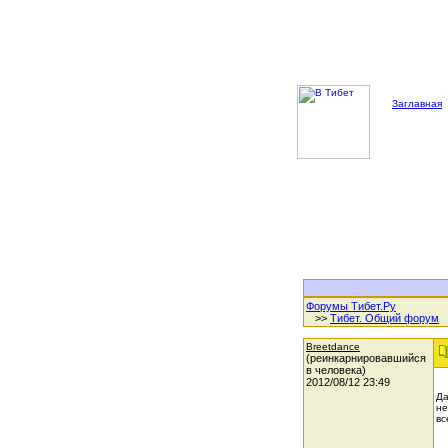
Заглавная
Форумы Тибет.Ру
>>
Тибет. Общий форум
Breetdance
(реинкарнировавшийся
в человека)
2012/08/12 23:49
Да
не
вс