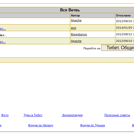
Вся Ветвь
Автор
Отослано
Apache
2012/08/10 
ano
2014/01/20 
ет...
Breetdance
2012/08/12 
ет...
Apache
2012/08/10 
ет...
Перейти на
Фото
Туры в Тибет
Энциклопедия
Полезные советы
и
Форум по Непалу
Форум по Турции
Ф