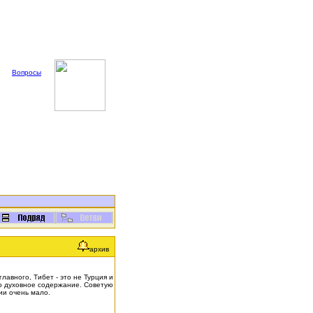
Вопросы
архив
лавного, Тибет - это не Турция и
имо духовное содержание. Советую
ии очень мало.