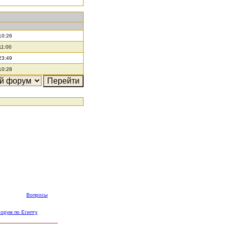
10:26
11:00
23:49
10:28
Вопросы
орум по Египту