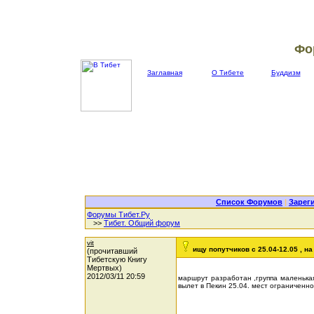
Фо
Заглавная
О Тибете
Буддизм
Список Форумов
|
Зарег
Форумы Тибет.Ру
>>
Тибет. Общий форум
vit
ищу попутчиков с 25.04-12.05 , н
(прочитавший
Тибетскую Книгу
Мертвых)
2012/03/11 20:59
маршрут разработан ,группа маленькая
вылет в Пекин 25.04. мест ограниченно