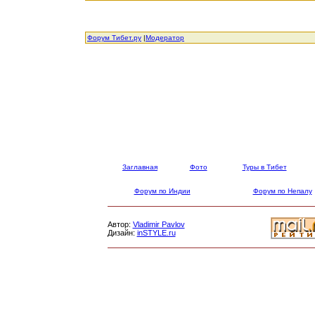
Форум Тибет.ру
|
Модератор
Заглавная
Фото
Туры в Тибет
Форум по Индии
Форум по Непалу
Автор:
Vladimir Pavlov
Дизайн:
inSTYLE.ru