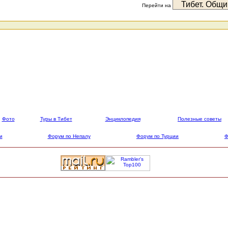
Перейти на
Фото
Туры в Тибет
Энциклопедия
Полезные советы
и
Форум по Непалу
Форум по Турции
Ф