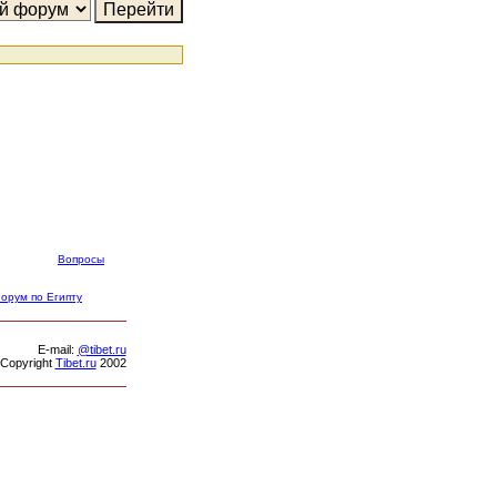
Вопросы
орум по Египту
Е-mail:
@tibet.ru
Copyright
Tibet.ru
2002