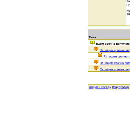
Ка
ру
Не
Та
Тема:
ищем срочно попутчико
Re: ищем срочно попу
Re: ищем срочно п
Re: ищем срочно попу
Re: ищем срочно попу
Форум Тибет.ру
|
Модератор