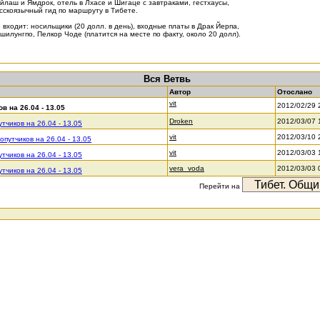
йлаш и Ямдрок, отель в Лхасе и Шигаце с завтраками, гестхаусы,
сскоязычный гид по маршруту в Тибете.
 входит: носильщики (20 долл. в день), входные платы в Драк Йерпа,
шилунгпо, Пелкор Чоде (платится на месте по факту, около 20 долл).
Вся Ветвь
Автор
Отослано
vit
2012/02/29 
в на 26.04 - 13.05
Droken
2012/03/07 
тчиков на 26.04 - 13.05
vit
2012/03/10 
опутчиков на 26.04 - 13.05
vit
2012/03/03 
тчиков на 26.04 - 13.05
vera_voda
2012/03/03 
тчиков на 26.04 - 13.05
Перейти на