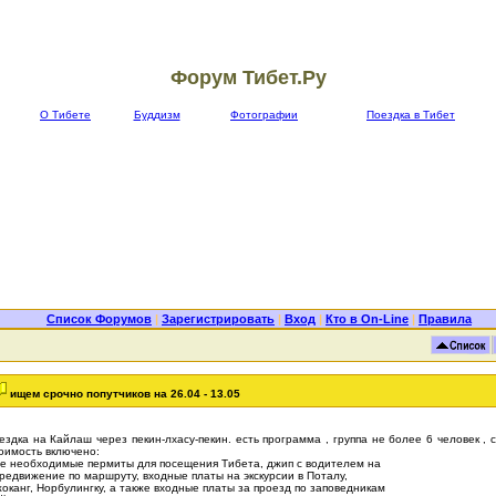
Форум Тибет.Ру
О Тибете
Буддизм
Фотографии
Поездка в Тибет
Список Форумов
|
Зарегистрировать
|
Вход
|
Кто в On-Line
|
Правила
ищем срочно попутчиков на 26.04 - 13.05
ездка на Кайлаш через пекин-лхасу-пекин. есть программа , группа не более 6 человек , 
оимость включено:
е необходимые пермиты для посещения Тибета, джип с водителем на
редвижение по маршруту, входные платы на экскурсии в Поталу,
оканг, Норбулингку, а также входные платы за проезд по заповедникам