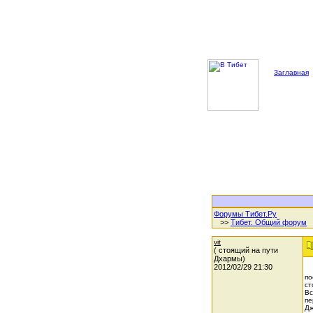
Заглавная
Форумы Тибет.Ру
>>
Тибет. Общий форум
vit
( стоящий на пути
Дхармы)
2012/02/29 21:30
по
ст
Вс
пе
Дж