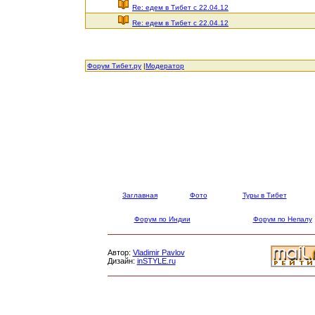
Re: едем в Тибет с 22.04.12
Re: едем в Тибет с 22.04.12
Форум Тибет.ру
|
Модератор
Заглавная
Фото
Туры в Тибет
Форум по Индии
Форум по Непалу
Автор:
Vladimir Pavlov
Дизайн:
inSTYLE.ru