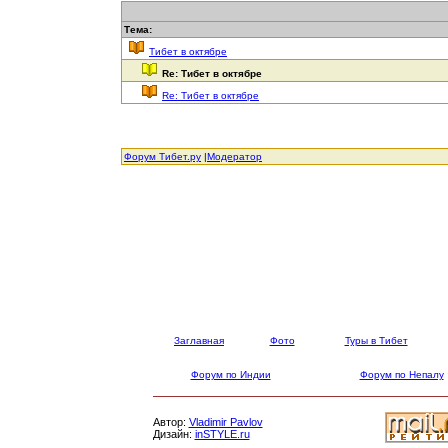
Тема:
Тибет в октябре
Re: Тибет в октябре
Re: Тибет в октябре
Форум Тибет.ру
|
Модератор
Заглавная
Фото
Туры в Тибет
Форум по Индии
Форум по Непалу
Автор:
Vladimir Pavlov
Дизайн:
inSTYLE.ru