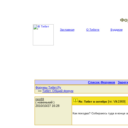
Фо
Заглавная
О Тибете
Буддизм
Список Форумов
|
Зарег
Форумы Тибет.Ру
>>
Тибет. Общий форум
neo69
[re: Vik1969]
Re: Тибет в октябре
( новенький )
2010/10/27 16:28
Как поездка? Собираюсь туда в конце а