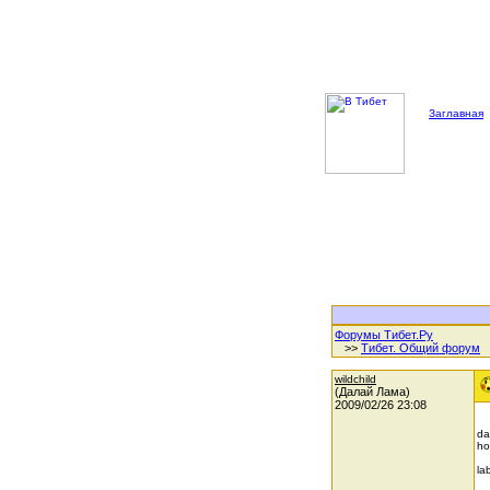
Заглавная
Форумы Тибет.Ру
>>
Тибет. Общий форум
wildchild
(Далай Лама)
2009/02/26 23:08
da
ho
la