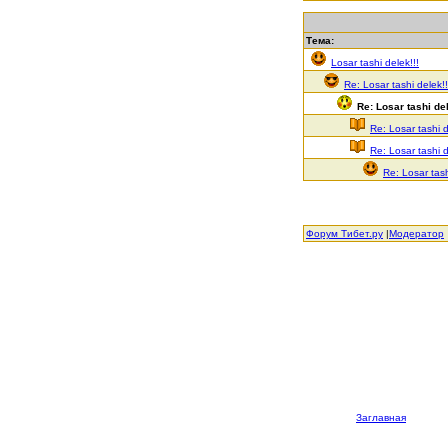
Тема:
Losar tashi delek!!!
Re: Losar tashi delek!!
Re: Losar tashi del
Re: Losar tashi d
Re: Losar tashi d
Re: Losar tash
Форум Тибет.ру
|
Модератор
Заглавная