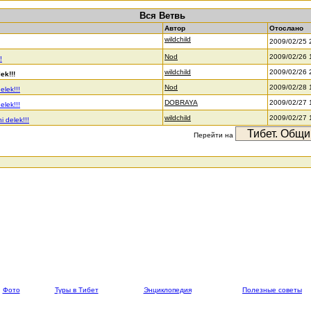
Вся Ветвь
Автор
Отослано
wildchild
2009/02/25 
Nod
2009/02/26 
!
wildchild
2009/02/26 
ek!!!
Nod
2009/02/28 
elek!!!
DOBRAYA
2009/02/27 
elek!!!
wildchild
2009/02/27 
i delek!!!
Перейти на
Фото
Туры в Тибет
Энциклопедия
Полезные советы