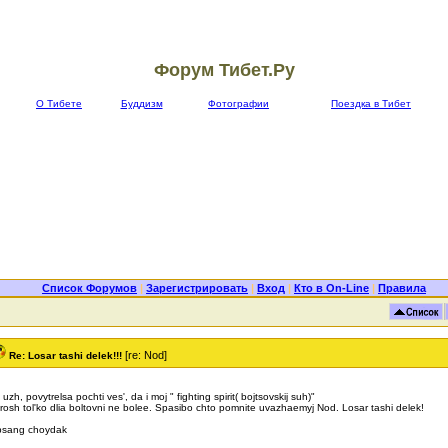
Форум Тибет.Ру
О Тибете
Буддизм
Фотографии
Поездка в Тибет
Список Форумов
|
Зарегистрировать
|
Вход
|
Кто в On-Line
|
Правила
[re: Nod]
Re: Losar tashi delek!!!
 uzh, povytrelsa pochti ves', da i moj " fighting spirit( bojtsovskij suh)"
rosh tol'ko dlia boltovni ne bolee. Spasibo chto pomnite uvazhaemyj Nod. Losar tashi delek!
bsang choydak