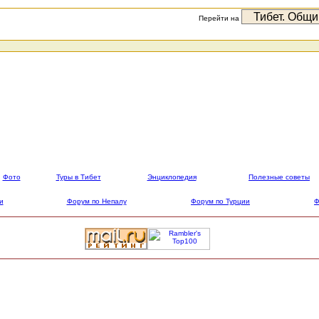
Перейти на
Фото
Туры в Тибет
Энциклопедия
Полезные советы
и
Форум по Непалу
Форум по Турции
Ф