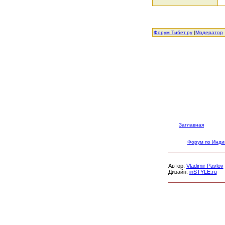
Форум Тибет.ру
|
Модератор
Заглавная
Форум по Инди
Автор:
Vladimir Pavlov
Дизайн:
inSTYLE.ru