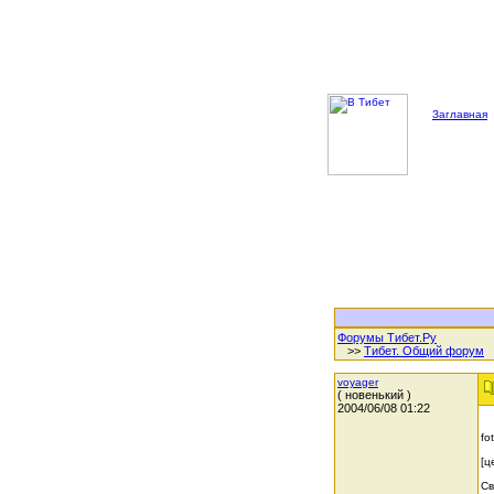
Заглавная
Форумы Тибет.Ру
>>
Тибет. Общий форум
voyager
( новенький )
2004/06/08 01:22
fo
[ц
Св