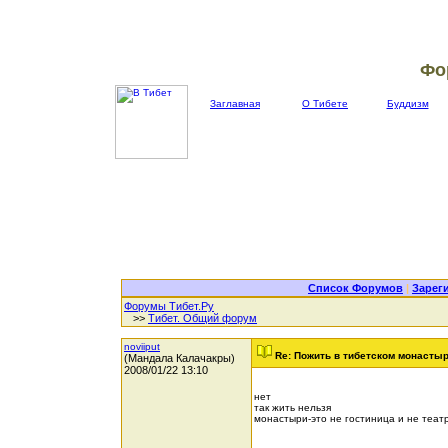
Фо
Заглавная
О Тибете
Буддизм
Список Форумов
|
Зарег
Форумы Тибет.Ру
>>
Тибет. Общий форум
noviiput
Re: Пожить в тибетском монасты
(Мандала Калачакры)
2008/01/22 13:10
нет
так жить нельзя
монастыри-это не гостиница и не теат