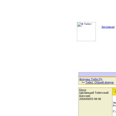
Заглавная
Форумы Тибет.Ру
>>
Тибет. Общий форум
Elena
(делающий Тибетский
массаж)
2004/06/03 08:48
Ув
Кт
С 