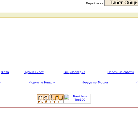
Перейти на
Фото
Туры в Тибет
Энциклопедия
Полезные советы
и
Форум по Непалу
Форум по Турции
Ф