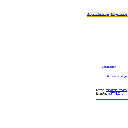
Форум Тибет.ру
|
Модератор
Заглавная
Форум по Инди
Автор:
Vladimir Pavlov
Дизайн:
inSTYLE.ru