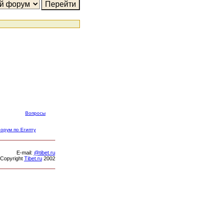
Вопросы
орум по Египту
Е-mail:
@tibet.ru
Copyright
Tibet.ru
2002