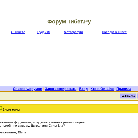
Форум Тибет.Ру
О Тибете
Буддизм
Фотографии
Поездка в Тибет
Список Форумов
|
Зарегистрировать
|
Вход
|
Кто в On-Line
|
Правила
Злые силы
ажаемые форумчане, хочу узнать мнения разных людей.
о такой , по-вашему, Дьявол или Силы Зла?
уважением, Elena