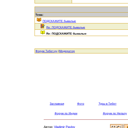
Тема:
ПОДСКАЖИТЕ бывалые
Re: ПОДСКАЖИТЕ бывалые
Re: ПОДСКАЖИТЕ бывалые
Форум Тибет.ру
|
Модератор
Заглавная
Фото
Туры в Тибет
Форум по Индии
Форум по Непалу
Автор:
Vladimir Pavlov