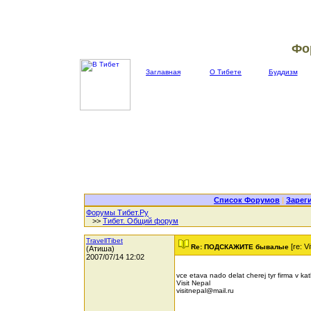
Фо
Заглавная
О Тибете
Буддизм
Список Форумов
|
Зарег
Форумы Тибет.Ру
>>
Тибет. Общий форум
TravellTibet
[re: V
Re: ПОДСКАЖИТЕ бывалые
(Атиша)
2007/07/14 12:02
vce etava nado delat cherej tyr firma v k
Visit Nepal
visitnepal@mail.ru