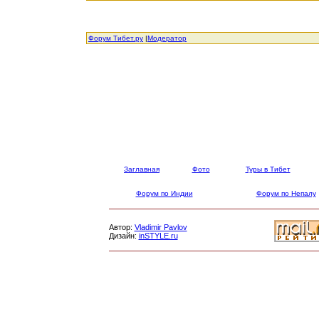
Форум Тибет.ру
|
Модератор
Заглавная
Фото
Туры в Тибет
Форум по Индии
Форум по Непалу
Автор:
Vladimir Pavlov
Дизайн:
inSTYLE.ru