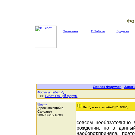
Фо
Заглавная
О Тибете
Буддизм
Список Форумов
|
Зарег
Форумы Тибет.Ру
>>
Тибет. Общий форум
Ширли
[re: fema]
Re: Где найти себя?
(пребывающий в
Сансаре)
2007/06/15 16:09
совсем необязательтно л
рождении, но в данный
наоборот,приняла, поэ