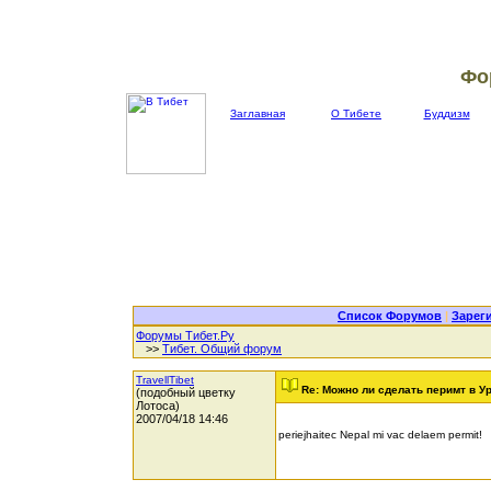
Фо
Заглавная
О Тибете
Буддизм
Список Форумов
|
Зарег
Форумы Тибет.Ру
>>
Тибет. Общий форум
TravellTibet
Re: Можно ли сделать перимт в У
(подобный цветку
Лотоса)
2007/04/18 14:46
periejhaitec Nepal mi vac delaem permit!