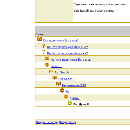
Странность не есть признак ума или от
ЗЫ: Думай ты, белая сестра! :)
Тема:
Кто практикует йогу сна?
Re: Кто практикует йогу сна?
Re: Кто практикует йогу сна?
Re: Кто практикует йогу сна?
Seach...
Re: Seach...
Re: Seach...
Бедненький DDD
Re
Думай!
Re: Думай!
Форум Тибет.ру
|
Модератор