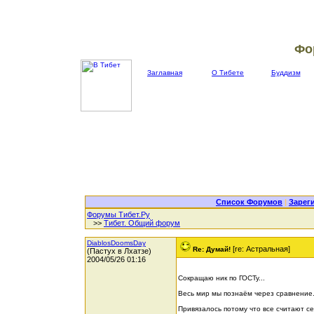
Фо
Заглавная
О Тибете
Буддизм
Список Форумов
|
Зарег
Форумы Тибет.Ру
>>
Тибет. Общий форум
DiablosDoomsDay
[re: Астральная]
Re: Думай!
(Пастух в Лхатзе)
2004/05/26 01:16
Сокращаю ник по ГОСТу...
Весь мир мы познаём через сравнение
Привязалось потому что все считают се