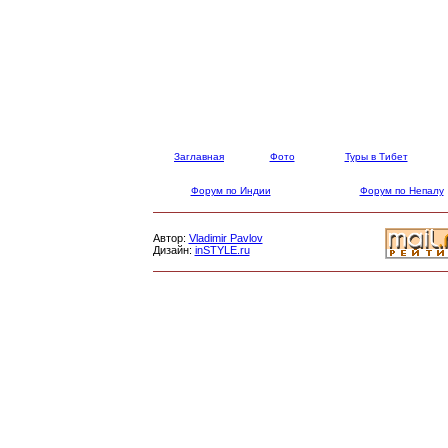
Заглавная
Фото
Туры в Тибет
Форум по Индии
Форум по Непалу
Автор:
Vladimir Pavlov
Дизайн:
inSTYLE.ru