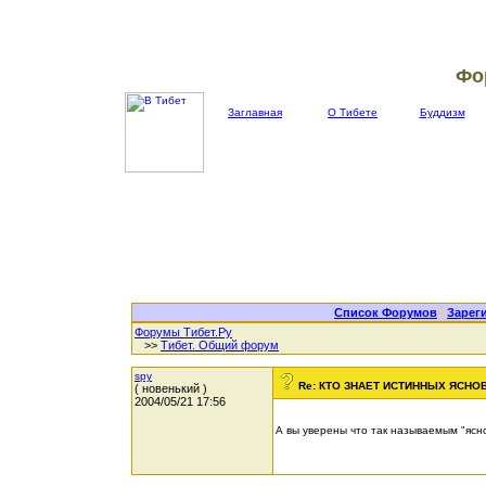
Фо
Заглавная
О Тибете
Буддизм
Список Форумов
|
Зарег
Форумы Тибет.Ру
>>
Тибет. Общий форум
spy
Re: КТО ЗНАЕТ ИСТИННЫХ ЯСН
( новенький )
2004/05/21 17:56
А вы уверены что так называемым "яс